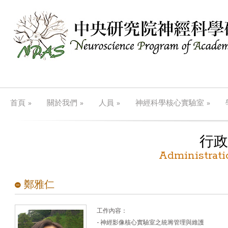
»
»
»
»
首頁
關於我們
人員
神經科學核心實驗室
行政
Administrati
鄭雅仁
工作內容：
- 神經影像核心實驗室之統籌管理與維護