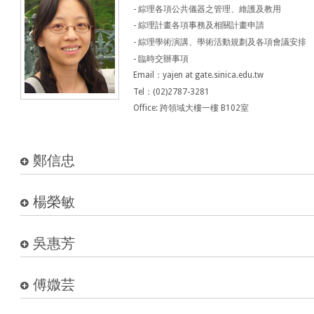
- 綜理各項公共儀器之管理、維護及教用
- 綜理計畫各項事務及相關計畫申請
- 綜理學術演講、學術活動規劃及各項會議安排
- 臨時交辦事項
Email：yajen at gate.sinica.edu.tw
Tel：(02)2787-3281
Office: 跨領域大樓一樓 B102室
鄭信忠
楊榮敏
吳惠芳
傅媺芸