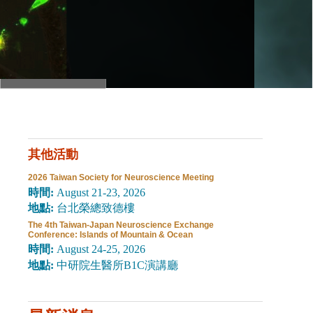
其他活動
2026 Taiwan Society for Neuroscience Meeting
時間:
August 21-23, 2026
地點:
台北榮總致德樓
The 4th Taiwan-Japan Neuroscience Exchange
Conference: Islands of Mountain & Ocean
時間:
August 24-25, 2026
地點:
中研院生醫所B1C演講廳