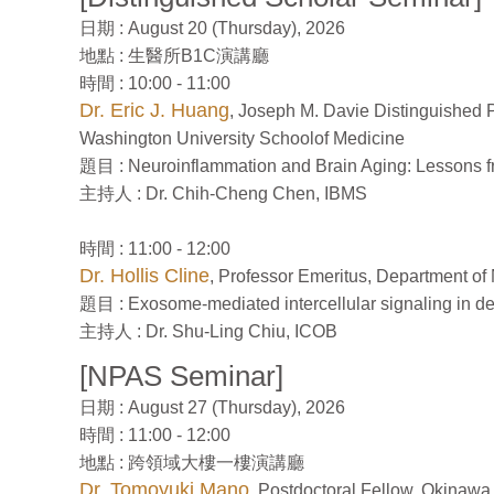
日期 : August 20 (Thursday), 2026
地點 : 生醫所B1C演講廳
時間 : 10:00 - 11:00
Dr. Eric J. Huang
, Joseph M. Davie Distinguished 
Washington University Schoolof Medicine
題目 : Neuroinflammation and Brain Aging: Lessons 
主持人 : Dr. Chih-Cheng Chen, IBMS
時間 : 11:00 - 12:00
Dr. Hollis Cline
, Professor Emeritus, Department of
題目 : Exosome-mediated intercellular signaling in d
主持人 : Dr. Shu-Ling Chiu, ICOB
[NPAS Seminar]
日期 : August 27 (Thursday), 2026
時間 : 11:00 - 12:00
地點 : 跨領域大樓一樓演講廳
Dr. Tomoyuki Mano
, Postdoctoral Fellow, Okinawa