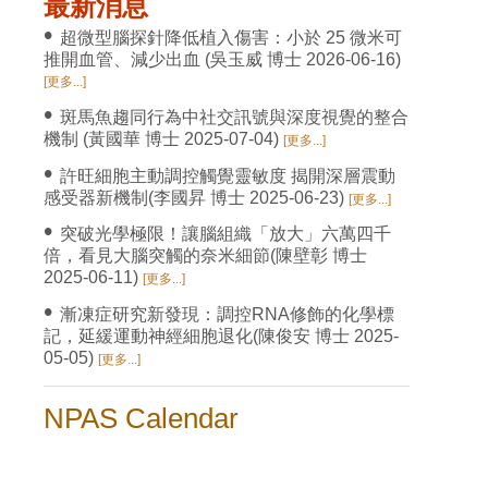
最新消息
•
超微型腦探針降低植入傷害：小於 25 微米可
推開血管、減少出血 (吳玉威 博士 2026-06-16)
[更多...]
•
斑馬魚趨同行為中社交訊號與深度視覺的整合
機制 (黃國華 博士 2025-07-04)
[更多...]
•
許旺細胞主動調控觸覺靈敏度 揭開深層震動
感受器新機制(李國昇 博士 2025-06-23)
[更多...]
•
突破光學極限！讓腦組織「放大」六萬四千
倍，看見大腦突觸的奈米細節(陳壁彰 博士
2025-06-11)
[更多...]
•
漸凍症研究新發現：調控RNA修飾的化學標
記，延緩運動神經細胞退化(陳俊安 博士 2025-
05-05)
[更多...]
NPAS Calendar