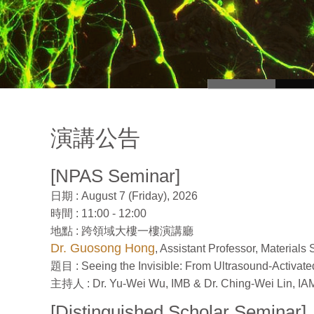
演講公告
[NPAS Seminar]
日期 : August 7 (Friday), 2026
時間 : 11:00 - 12:00
地點 : 跨領域大樓一樓演講廳
Dr. Guosong Hong
, Assistant Professor, Materials
題目 : Seeing the Invisible: From Ultrasound-Activate
主持人 : Dr. Yu-Wei Wu, IMB & Dr. Ching-Wei Lin, I
[Distinguished Scholar Seminar]