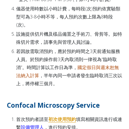
儀器使用時數以小時計費，每時段(次)預約依實驗類
型可為3-8小時不等，每人預約次數上限為8時段
(次)。
設施提供切片機及樣品備置之手術刀、骨剪等。如特
殊切片需求，請事先與管理人員討論。
若因故需取消預約，應於預約時間之3天前通知服務
人員。於預約操作前3天內取消則一律視為“臨時取
消”。時間計算以工作日為準，
國定假日與週末恕無
法納入計算
，半年內同一申請者發生臨時取消三次以
上，將停權三個月。
Confocal Microscopy Service
首次預約者請至
初次使用預約
填寫相關資訊進行或連
繫
設備管理人
，進行預約安排。