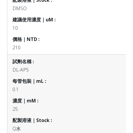
DMSO
10
210
DL-AP5
0.1
25
Q水