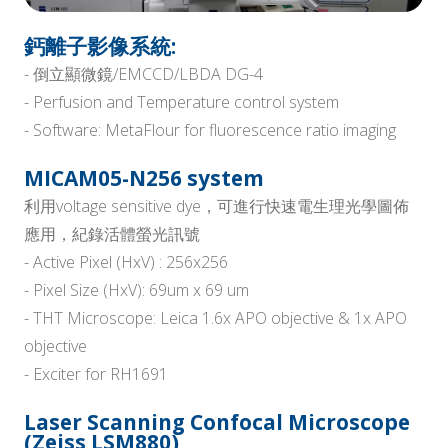
鈣離子影像系統:
- 倒立顯微鏡/EMCCD/LBDA DG-4
- Perfusion and Temperature control system
- Software: MetaFlour for fluorescence ratio imaging
MICAM05-N256 system
利用voltage sensitive dye，可進行快速電生理光學圖佈
應用，紀錄活體螢光訊號
- Active Pixel (HxV) : 256x256
- Pixel Size (HxV): 69um x 69 um
- THT Microscope: Leica 1.6x APO objective & 1x APO
objective
- Exciter for RH1691
Laser Scanning Confocal Microscope
(Zeiss LSM880)